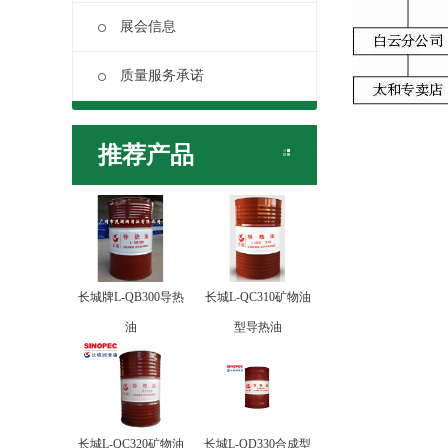
展会信息
质量服务承诺
推荐产品
长城牌L-QB300导热
长城L-QC310矿物油
油
型导热油
长城L-QC320矿物油
长城L-QD330合成型